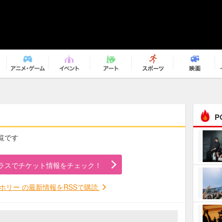
P
覧です
まるで原作の世界から飛
び出してきたよう！ 圧…
ラスでチケット情報をチェック！
ｅｐｌｕｓ ｗｅｅｋｅ
ｎｄ ｃｌｕｂ
ホリー の最新情報をRSSで購読
ＲｅｏＮａ“ピルグリム”