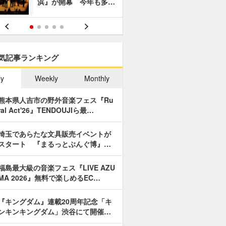
浜』が開幕 今年も多…
あやつり人
気記事ランキング
ly
Weekly
Monthly
熊本県人吉市の野外音楽フェス『Ru
ral Act'26』TENDOUJIら最…
埼玉であらたな文具販売イベントが
スタート 『まるっとぶんぐ博』…
福島最大級の音楽フェス『LIVE AZU
MA 2026』無料で楽しめるEC…
『キングダム』連載20周年記念「キ
ンキンキングダム」渋谷にて開催…