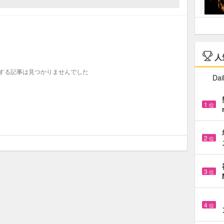
人
する記事は見つかりませんでした
Dai
1
位
2
位
3
位
4
位