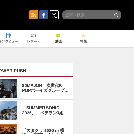
OWER PUSH
82MAJOR 次世代K-
「同窓会に
POPボーイズグループ…
い」――1
『SUMMER SONIC
石井琢磨「
2026』、ベテラン3組…
なるように
『スタクラ 2026 in 横
横内謙介×