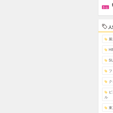
5
位
人
展
HI
S
フ
ク
ピ
ル
東