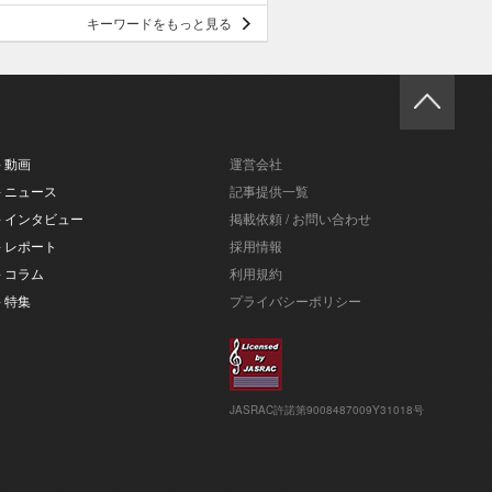
キーワードをもっと見る
- 動画
運営会社
- ニュース
記事提供一覧
- インタビュー
掲載依頼 / お問い合わせ
- レポート
採用情報
- コラム
利用規約
- 特集
プライバシーポリシー
JASRAC許諾第9008487009Y31018号