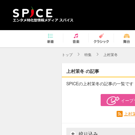
トップ
特集
上村茉冬
上村茉冬 の記事
SPICEの上村茉冬の記事の一覧です
イープ
上村
絞り込み