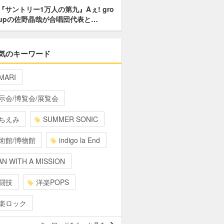
『サントリー1万人の第九』Aぇ! gro
upの佐野晶哉が合唱団代表と…
気のキーワード
MARI
示会/博覧会/展覧会
ちえみ
SUMMER SONIC
術館/博物館
indigo la End
N WITH A MISSION
闘技
洋楽POPS
楽ロック