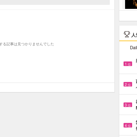
人
する記事は見つかりませんでした
Dai
1
位
2
位
3
位
4
位