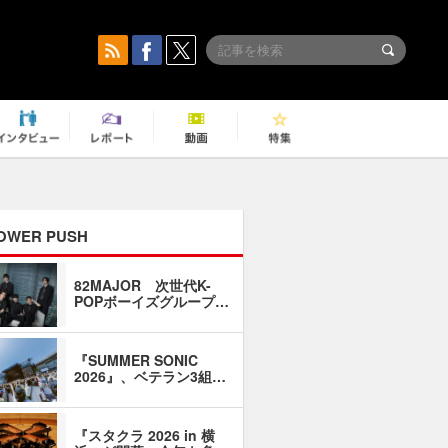
OWER PUSH
82MAJOR 次世代K-
「同窓会に
POPボーイズグループ…
い」――1
『SUMMER SONIC
石井琢磨「
2026』、ベテラン3組…
なるように
『スタクラ 2026 in 横
横内謙介×