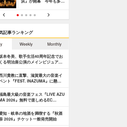
浜』が開幕 今年も多…
あやつり人
気記事ランキング
ly
Weekly
Monthly
坂本冬美、歌手生活40周年記念でお
くる明治座公演のメインビジュア…
西川貴教に直撃、滋賀最大の音楽イ
ベント『FEST. INAZUMA』に懸…
福島最大級の音楽フェス『LIVE AZU
MA 2026』無料で楽しめるEC…
愛知・岐阜の地酒を満喫する『秋酒
祭 2026』チケット一般発売開始