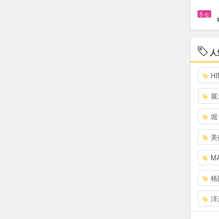
5
位
人
HI
展
堀
美
MA
格
洋