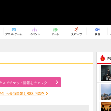
P
まるで原作の世界から飛
び出してきたよう！ 圧…
ラスでチケット情報をチェック！
ｅｐｌｕｓ ｗｅｅｋｅ
ｎｄ ｃｌｕｂ
茉冬 の最新情報をRSSで購読
ＲｅｏＮａ“ピルグリム”