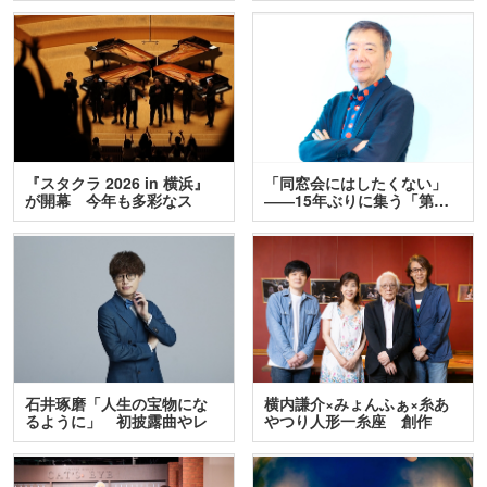
『スタクラ 2026 in 横浜』
「同窓会にはしたくない」
が開幕 今年も多彩なス
――15年ぶりに集う「第…
テ…
石井琢磨「人生の宝物にな
横内謙介×みょんふぁ×糸あ
るように」 初披露曲やレ
やつり人形一糸座 創作
ア…
人…