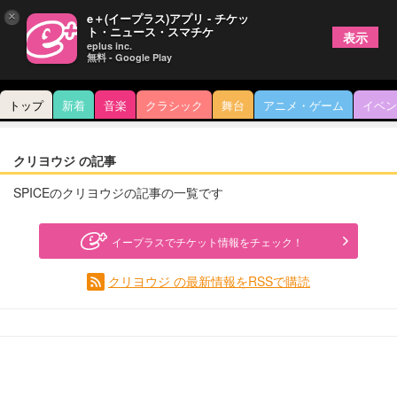
×
e＋(イープラス)アプリ - チケッ
ト・ニュース・スマチケ
表示
eplus inc.
無料 - Google Play
トップ
新着
音楽
クラシック
舞台
アニメ・ゲーム
イベン
クリヨウジ の記事
SPICEのクリヨウジの記事の一覧です
イープラスでチケット情報をチェック！
クリヨウジ の最新情報をRSSで購読