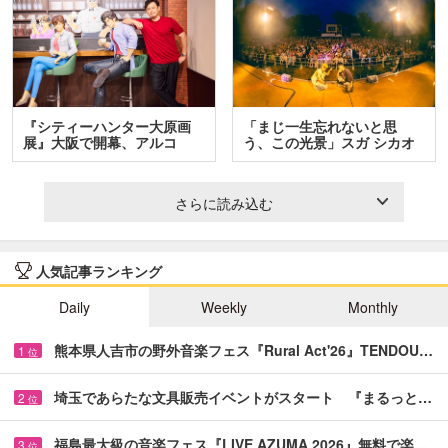
『シティーハンター大原画
「まじ一生忘れないと思
展』大阪で開幕、アルコ
う、この光景」スガ シカオ
＆…
と…
さらに読み込む
人気記事ランキング
Daily
Weekly
Monthly
熊本県人吉市の野外音楽フェス『Rural Act'26』TENDOU…
1
位
埼玉であらたな文具販売イベントがスタート 『まるっと…
2
位
福島最大級の音楽フェス『LIVE AZUMA 2026』無料で楽…
3
位