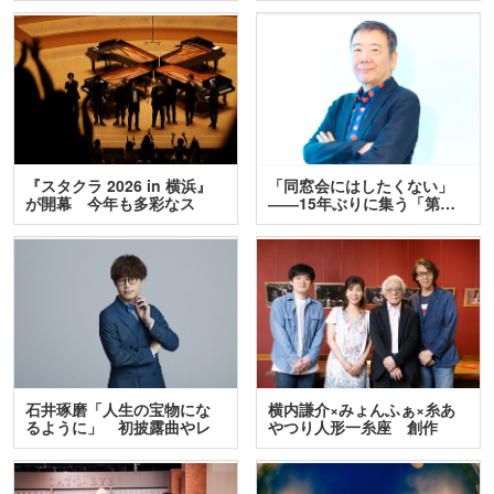
『スタクラ 2026 in 横浜』
「同窓会にはしたくない」
が開幕 今年も多彩なス
――15年ぶりに集う「第…
テ…
石井琢磨「人生の宝物にな
横内謙介×みょんふぁ×糸あ
るように」 初披露曲やレ
やつり人形一糸座 創作
ア…
人…