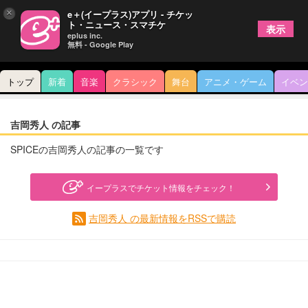
×
e＋(イープラス)アプリ - チケッ
ト・ニュース・スマチケ
表示
eplus inc.
無料 - Google Play
トップ
新着
音楽
クラシック
舞台
アニメ・ゲーム
イベン
吉岡秀人 の記事
SPICEの吉岡秀人の記事の一覧です
イープラスでチケット情報をチェック！
吉岡秀人 の最新情報をRSSで購読