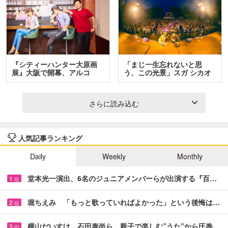
『シティーハンター大原画
「まじ一生忘れないと思
展』大阪で開幕、アルコ
う、この光景」スガ シカオ
＆…
と…
さらに読み込む
人気記事ランキング
Daily
Weekly
Monthly
堂本光一演出、6名のジュニアメンバーらが出演する『百…
1
位
堀ちえみ 「もっと歌っていればよかった」という後悔は…
2
位
横山だいすけ、石田泰尚ら 親子で楽しむ”うた”から圧巻…
3
位