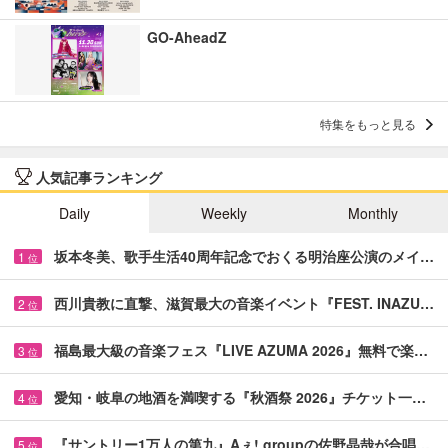
GO-AheadZ
特集をもっと見る
人気記事ランキング
Daily
Weekly
Monthly
坂本冬美、歌手生活40周年記念でおくる明治座公演のメイ…
1
位
西川貴教に直撃、滋賀最大の音楽イベント『FEST. INAZU…
2
位
福島最大級の音楽フェス『LIVE AZUMA 2026』無料で楽…
3
位
愛知・岐阜の地酒を満喫する『秋酒祭 2026』チケット一…
4
位
『サントリー1万人の第九』Aぇ! groupの佐野晶哉が合唱…
5
位