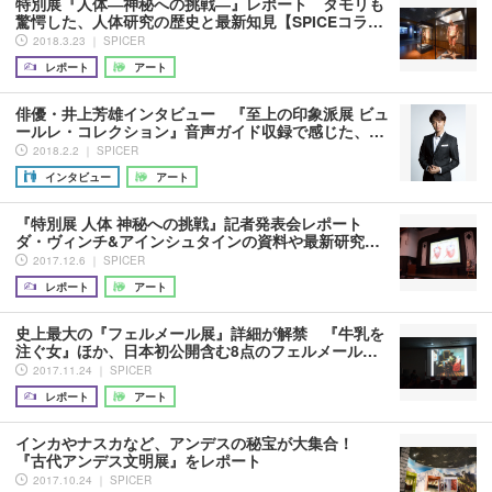
特別展『人体―神秘への挑戦―』レポート タモリも
驚愕した、人体研究の歴史と最新知見【SPICEコラ…
2018.3.23 ｜ SPICER
レポート
アート
俳優・井上芳雄インタビュー 『至上の印象派展 ビュ
ールレ・コレクション』音声ガイド収録で感じた、…
2018.2.2 ｜ SPICER
インタビュー
アート
『特別展 人体 神秘への挑戦』記者発表会レポート
ダ・ヴィンチ&アインシュタインの資料や最新研究…
2017.12.6 ｜ SPICER
レポート
アート
史上最大の『フェルメール展』詳細が解禁 『牛乳を
注ぐ女』ほか、日本初公開含む8点のフェルメール…
2017.11.24 ｜ SPICER
レポート
アート
インカやナスカなど、アンデスの秘宝が大集合！
『古代アンデス文明展』をレポート
2017.10.24 ｜ SPICER