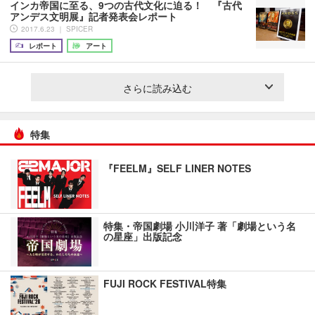
インカ帝国に至る、9つの古代文化に迫る！ 『古代
アンデス文明展』記者発表会レポート
2017.6.23 ｜ SPICER
レポート
アート
さらに読み込む
特集
『FEELM』SELF LINER NOTES
特集・帝国劇場 小川洋子 著「劇場という名
の星座」出版記念
FUJI ROCK FESTIVAL特集