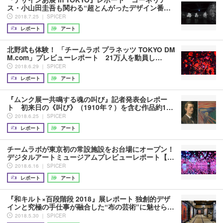
ス・小山田圭吾も関わる“超とんがったデザイン番…
2018.7.25 ｜ SPICER
レポート
アート
北野武も体験！ 「チームラボ プラネッツ TOKYO DM
M.com」プレビューレポート 21万人を動員し…
2018.6.29 ｜ SPICER
レポート
アート
『ムンク展ー共鳴する魂の叫び』記者発表会レポー
ト 初来日の《叫び》（1910年？）を含む作品約1…
2018.6.25 ｜ SPICER
レポート
アート
チームラボが東京初の常設施設をお台場にオープン！
デジタルアートミュージアムプレビューレポート【…
2018.6.16 ｜ SPICER
レポート
アート
『和キルト×百段階段 2018』展レポート 独創的デザ
インと究極の手仕事が融合した“布の芸術”に魅せら…
2018.5.30 ｜ SPICER