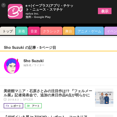
×
e＋(イープラス)アプリ - チケッ
ト・ニュース・スマチケ
表示
eplus inc.
無料 - Google Play
トップ
新着
音楽
クラシック
舞台
アニメ・ゲーム
イベン
Sho Suzuki の記事 - 5ページ目
Sho Suzuki
編集者／ライター
美術館マニア・石原さとみの注目作は!? 『フェルメー
ル展』記者発表会で、追加の来日作品4点が明らかに
2018.8.3 ｜ SPICER
レポート
アート
『デザインあ展 in TOKYO』レポート コーネリア