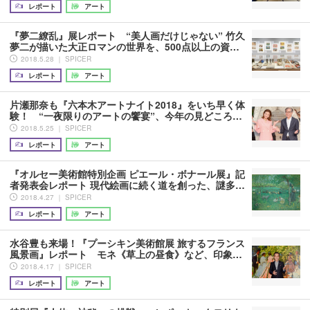
レポート
アート
『夢二繚乱』展レポート “美人画だけじゃない” 竹久
夢二が描いた大正ロマンの世界を、500点以上の資…
2018.5.28 ｜ SPICER
レポート
アート
片瀬那奈も『六本木アートナイト2018』をいち早く体
験！ “一夜限りのアートの饗宴”、今年の見どころ…
2018.5.25 ｜ SPICER
レポート
アート
『オルセー美術館特別企画 ピエール・ボナール展』記
者発表会レポート 現代絵画に続く道を創った、謎多…
2018.4.27 ｜ SPICER
レポート
アート
水谷豊も来場！『プーシキン美術館展 旅するフランス
風景画』レポート モネ《草上の昼食》など、印象…
2018.4.17 ｜ SPICER
レポート
アート