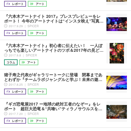
レポート
アート
『六本木アートナイト 2017』プレスプレビューをレ
ポート！ 今年のアートナイトは“インスタ映え”写真…
2017.9.29 ｜ SPICER
レポート
アート
『六本木アートナイト』初心者に伝えたい！ 一人ぼ
っちでも楽しいアートナイトのツボ＆2017年の見ど…
2017.9.8 ｜ SPICER
コラム
アート
猪子寿之代表がギャラリートークに登場 閉幕まであ
とわずか『チームラボジャングルと学ぶ！未来の遊…
2017.8.25 ｜ SPICER
レポート
アート
『ギガ恐竜展2017 ー地球の絶対王者のなぞー』をレ
ポート 超巨大恐竜＆“共喰い”ティラノサウルスを…
2017.7.20 ｜ SPICER
レポート
アート