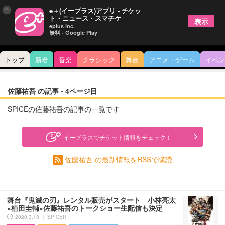
×
e＋(イープラス)アプリ - チケッ
ト・ニュース・スマチケ
表示
eplus inc.
無料 - Google Play
トップ
新着
音楽
クラシック
舞台
アニメ・ゲーム
イベン
佐藤祐吾 の記事 - 4ページ目
SPICEの佐藤祐吾の記事の一覧です
イープラスでチケット情報をチェック！
佐藤祐吾 の最新情報をRSSで購読
舞台『鬼滅の刃』レンタル販売がスタート 小林亮太
×植田圭輔×佐藤祐吾のトークショー生配信も決定
2020.3.18 ｜ SPICER