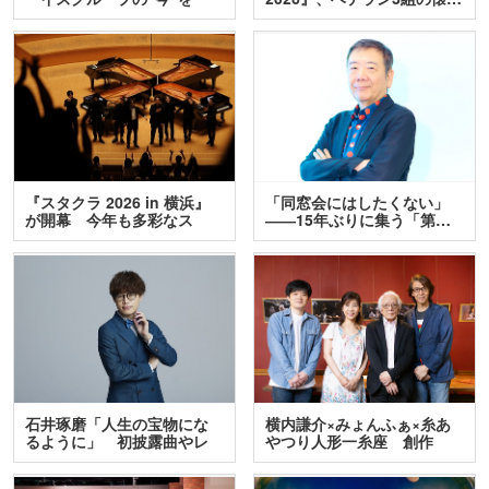
訊…
『スタクラ 2026 in 横浜』
「同窓会にはしたくない」
が開幕 今年も多彩なス
――15年ぶりに集う「第…
テ…
石井琢磨「人生の宝物にな
横内謙介×みょんふぁ×糸あ
るように」 初披露曲やレ
やつり人形一糸座 創作
ア…
人…