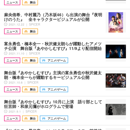
ニュース
舞台
麻央侑希、中村麗乃（乃木坂46）ら出演の舞台『夜明
けのうた』 全キャラクタービジュアルが公開
2021.12.22 ｜ SPICER
ニュース
舞台
富永勇也・橋本全一・秋沢健太朗らが躍動したアメツ
チ公演 舞台版『あやかしむすび』11/9より配信開始
2021.11.10 ｜ SPICER
ニュース
舞台
アニメ/ゲーム
舞台版『あやかしむすび』主演の富永勇也や秋沢健太
朗・橋本全一らが躍動するキービジュアル公開
2021.10.6 ｜ SPICER
ニュース
舞台
アニメ/ゲーム
舞台版『あやかしむすび』10月に上演 語り部として
狂言師・和泉元彌がホログラムで登場
2021.9.1 ｜ SPICER
ニュース
舞台
アニメ/ゲーム