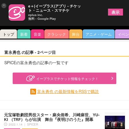
×
e＋(イープラス)アプリ - チケッ
ト・ニュース・スマチケ
表示
eplus inc.
無料 - Google Play
トップ
新着
音楽
クラシック
舞台
アニメ・ゲーム
イベン
富永勇也 の記事 - 2ページ目
SPICEの富永勇也の記事の一覧です
イープラスでチケット情報をチェック！
富永勇也 の最新情報をRSSで購読
元宝塚歌劇団男役スター・麻央侑希、川崎麻世、YU-
KI （TRF）らが出演 舞台『夜明けのうた』開幕
2022.1.14 ｜ SPICER