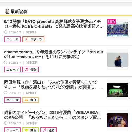
最新記事
9/13開催『SATO presents 高校野球女子選抜vsイチ
NEW
ロー選抜 KOBE CHIBEN』に習志野高校吹奏楽部と…
2026.8.7 ｜ SPICER
ニュース
スポーツ
omeme tenten、今年最後のワンマンライブ『ten out
of ten 〜one man〜』を11月に開催決定
2026.8.7 ｜ SPICER
ニュース
音楽
岡田利規（作・演出）「5人の俳優が素晴らしいで
す」～『映画を撮りたいゾンビの演劇』が開幕し、…
2026.8.7 ｜ SPICER
ニュース
舞台
猫背のネイビーセゾン、2026年夏曲「VEGAVEGA」
のMV公開 「あっちいんだから！」のスタンプ配…
2026.8.7 ｜ SPICER
ニュース
動画
音楽