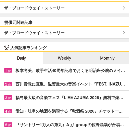
ザ・ブロードウェイ・ストーリー
提供元関連記事
ザ・ブロードウェイ・ストーリー
人気記事ランキング
Daily
Weekly
Monthly
坂本冬美、歌手生活40周年記念でおくる明治座公演のメイ…
1
位
西川貴教に直撃、滋賀最大の音楽イベント『FEST. INAZU…
2
位
福島最大級の音楽フェス『LIVE AZUMA 2026』無料で楽…
3
位
愛知・岐阜の地酒を満喫する『秋酒祭 2026』チケット一…
4
位
『サントリー1万人の第九』Aぇ! groupの佐野晶哉が合唱…
5
位