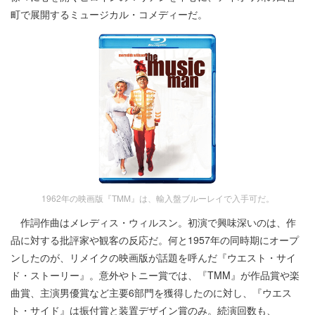
町で展開するミュージカル・コメディーだ。
1962年の映画版『TMM』は、輸入盤ブルーレイで入手可だ。
作詞作曲はメレディス・ウィルスン。初演で興味深いのは、作
品に対する批評家や観客の反応だ。何と1957年の同時期にオープ
ンしたのが、リメイクの映画版が話題を呼んだ『ウエスト・サイ
ド・ストーリー』。意外やトニー賞では、『TMM』が作品賞や楽
曲賞、主演男優賞など主要6部門を獲得したのに対し、『ウエス
ト・サイド』は振付賞と装置デザイン賞のみ。続演回数も、