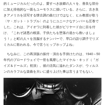
的ミュージカルだったのよ。愛すべき故郷の人々を、善良な部分
に加え排他的な一面もユーモラスに描いている。さらに、古き良
きアメリカを活写する懐古調の曲だけではなく、ヒル教授が歌う
〈ヤ・ガット・トラブル〉のようにユニークなナンバーも圧巻で
した。これは、アイオワに到着した彼がビリヤード台に目を付
け、『これぞ諸悪の根源。子供たちを堕落の道から救いましょ
う！』と町の人々を洗脳するナンバーで、早口の語り調子でリズ
ミカルに歌われる。今で言うヒップホップよね」
ちなみに、この再演版の振付・演出を手掛けたのは、1940～50
年代のブロードウェイで一世を風靡したマイケル・キッド（『ガ
イズ＆ドールズ』初演）。彼の活気に溢れたダンスが、ウィルス
ンのカラフルな楽曲を大いに盛り上げた事は言うまでもない。