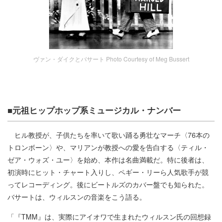
ヴァン・ダイクとバサート Photo Courtesy of Meg Bussert
■元祖ヒップホップ系ミュージカル・ナンバー
ヒル教授が、子供たちを率いて歌い踊る勇壮なマーチ〈76本の
トロンボーン〉や、マリアンが教授への愛を告白する〈ティル・
ゼア・ウォズ・ユー〉を始め、本作は名曲満載だ。特に後者は、
初演時にヒット・チャート入りし、ペギー・リーら人気歌手が競
ってレコーディング。後にビートルズのカバー盤でも知られた。
バサートは、ウィルスンの音楽をこう語る。
「『TMM』は、実際にアイオワで生まれたウィルスン氏の回想録