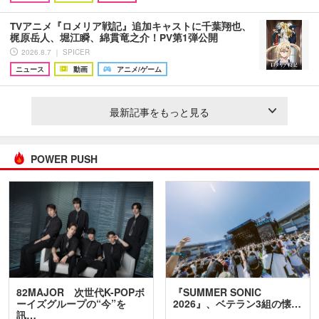
TVアニメ『ロメリア戦記』追加キャストに千葉翔也、
梶原岳人、堀江瞬、綿貫竜之介！PV第1弾公開
2026.8.7 ｜ SPICER
ニュース
動画
アニメ/ゲーム
最新記事をもっと見る
POWER PUSH
82MAJOR 次世代K-POPボ
『SUMMER SONIC
ーイズグループの“今”を
2026』、ベテラン3組の懐…
訊…