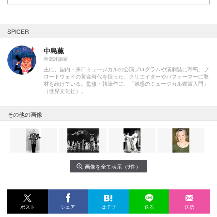
SPICER
中島薫
音楽評論家
主に、国内・来日ミュージカルの公演プログラムや演劇誌に寄稿。ブ
ロードウェイの黄金時代を担った、クリエイターやパフォーマーに取
材を続けている。監修・執筆作に、「魅惑のミュージカル鑑賞入門」
（世界文化社）。
その他の画像
画像を全て表示（9件）
ポスト
シェア
はてブ
送る
送信