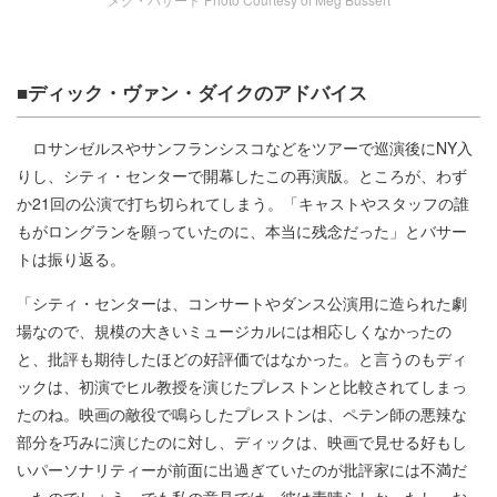
■ディック・ヴァン・ダイクのアドバイス
ロサンゼルスやサンフランシスコなどをツアーで巡演後にNY入
りし、シティ・センターで開幕したこの再演版。ところが、わず
か21回の公演で打ち切られてしまう。「キャストやスタッフの誰
もがロングランを願っていたのに、本当に残念だった」とバサー
トは振り返る。
「シティ・センターは、コンサートやダンス公演用に造られた劇
場なので、規模の大きいミュージカルには相応しくなかったの
と、批評も期待したほどの好評価ではなかった。と言うのもディ
ックは、初演でヒル教授を演じたプレストンと比較されてしまっ
たのね。映画の敵役で鳴らしたプレストンは、ペテン師の悪辣な
部分を巧みに演じたのに対し、ディックは、映画で見せる好もし
いパーソナリティーが前面に出過ぎていたのが批評家には不満だ