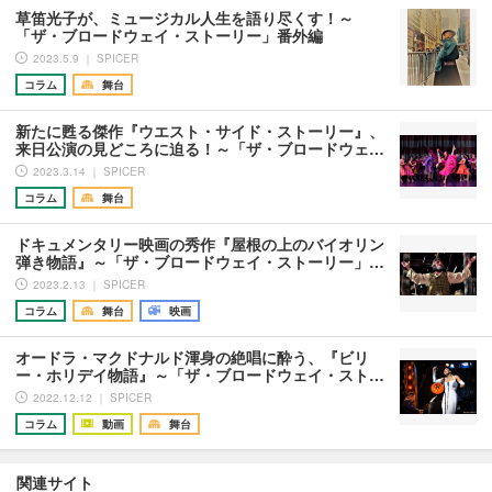
草笛光子が、ミュージカル人生を語り尽くす！～
「ザ・ブロードウェイ・ストーリー」番外編
2023.5.9 ｜ SPICER
コラム
舞台
新たに甦る傑作『ウエスト・サイド・ストーリー』、
来日公演の見どころに迫る！～「ザ・ブロードウェ…
2023.3.14 ｜ SPICER
コラム
舞台
ドキュメンタリー映画の秀作『屋根の上のバイオリン
弾き物語』～「ザ・ブロードウェイ・ストーリー」…
2023.2.13 ｜ SPICER
コラム
舞台
映画
オードラ・マクドナルド渾身の絶唱に酔う、『ビリ
ー・ホリデイ物語』～「ザ・ブロードウェイ・スト…
2022.12.12 ｜ SPICER
コラム
動画
舞台
関連サイト