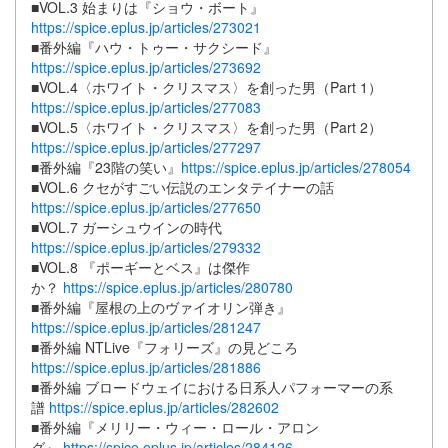
■VOL.3 始まりは『ショウ・ボート』
https://spice.eplus.jp/articles/273021
■番外編『ハウ・トゥー・サクシード』
https://spice.eplus.jp/articles/273692
■VOL.4〈ホワイト・クリスマス〉を創った男（Part 1）
https://spice.eplus.jp/articles/277083
■VOL.5〈ホワイト・クリスマス〉を創った男（Part 2）
https://spice.eplus.jp/articles/277297
■番外編『23階の笑い』
https://spice.eplus.jp/articles/278054
■VOL.6 クセがすごい伝説のエンタテイナーの話
https://spice.eplus.jp/articles/277650
■VOL.7 ガーシュウインの時代
https://spice.eplus.jp/articles/279332
■VOL.8 『ポーギーとベス』は傑作
か？
https://spice.eplus.jp/articles/280780
■番外編『屋根の上のヴァイオリン弾き』
https://spice.eplus.jp/articles/281247
■番外編 NTLive『フォリーズ』の見どころ
https://spice.eplus.jp/articles/281886
■番外編 ブロードウェイにおける日系人パフォーマーの系
譜
https://spice.eplus.jp/articles/282602
■番外編『メリリー・ウィー・ロール・アロン
グ』
https://spice.eplus.jp/articles/284126