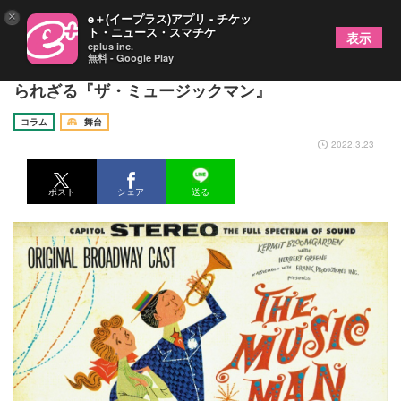
×
e＋(イープラス)アプリ - チケッ
ト・ニュース・スマチケ
表示
eplus inc.
無料 - Google Play
「ザ・ブロードウェイ・ストーリー」VOL.21 知
られざる『ザ・ミュージックマン』
コラム
舞台
2022.3.23
ポスト
シェア
送る