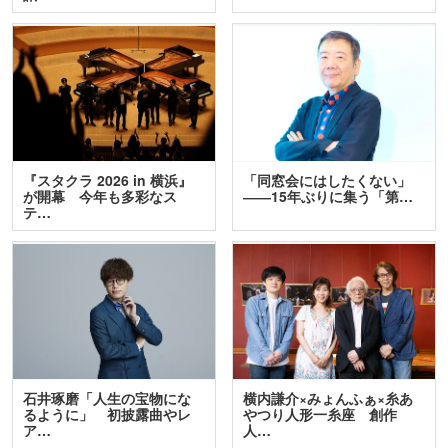
『スタクラ 2026 in 横浜』
「同窓会にはしたくない」
が開幕 今年も多彩なス
――15年ぶりに集う「第…
テ…
石井琢磨「人生の宝物にな
横内謙介×みょんふぁ×糸あ
るように」 初披露曲やレ
やつり人形一糸座 創作
ア…
人…