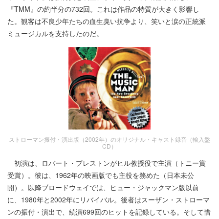
『TMM』の約半分の732回。これは作品の特質が大きく影響し
た。観客は不良少年たちの血生臭い抗争より、笑いと涙の正統派
ミュージカルを支持したのだ。
ストローマン振付・演出版（2002年）のオリジナル・キャスト録音（輸入盤
CD）
初演は、ロバート・プレストンがヒル教授役で主演（トニー賞
受賞）。彼は、1962年の映画版でも主役を務めた（日本未公
開）。以降ブロードウェイでは、ヒュー・ジャックマン版以前
に、1980年と2002年にリバイバル。後者はスーザン・ストローマ
ンの振付・演出で、続演699回のヒットを記録している。そして惜