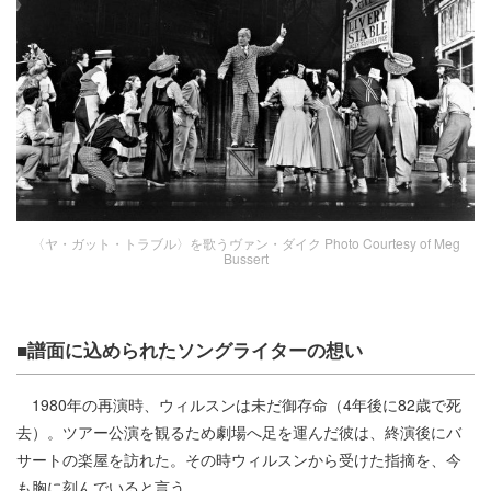
〈ヤ・ガット・トラブル〉を歌うヴァン・ダイク Photo Courtesy of Meg
Bussert
■譜面に込められたソングライターの想い
1980年の再演時、ウィルスンは未だ御存命（4年後に82歳で死
去）。ツアー公演を観るため劇場へ足を運んだ彼は、終演後にバ
サートの楽屋を訪れた。その時ウィルスンから受けた指摘を、今
も胸に刻んでいると言う。