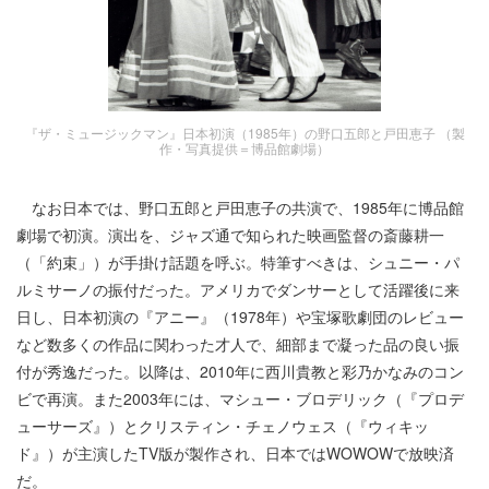
『ザ・ミュージックマン』日本初演（1985年）の野口五郎と戸田恵子 （製
作・写真提供＝博品館劇場）
なお日本では、野口五郎と戸田恵子の共演で、1985年に博品館
劇場で初演。演出を、ジャズ通で知られた映画監督の斎藤耕一
（「約束」）が手掛け話題を呼ぶ。特筆すべきは、シュニー・パ
ルミサーノの振付だった。アメリカでダンサーとして活躍後に来
日し、日本初演の『アニー』（1978年）や宝塚歌劇団のレビュー
など数多くの作品に関わった才人で、細部まで凝った品の良い振
付が秀逸だった。以降は、2010年に西川貴教と彩乃かなみのコン
ビで再演。また2003年には、マシュー・ブロデリック（『プロデ
ューサーズ』）とクリスティン・チェノウェス（『ウィキッ
ド』）が主演したTV版が製作され、日本ではWOWOWで放映済
だ。