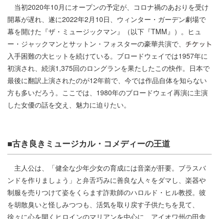
当初2020年10月にオープンの予定が、コロナ禍のあおりを受け
開幕が遅れ、遂に2022年2月10日、ウィンター・ガーデン劇場で
幕を開けた『ザ・ミュージックマン』（以下『TMM』）。ヒュ
ー・ジャックマンとサットン・フォスターの豪華共演で、
入手困難の大ヒットを続けている。ブロードウェイでは1957年に
初演され、続演1,375回のロングランを果たしたこの快作。日本で
最後に翻訳上演されたのが12年前で、今では作品自体を知らない
方も多いだろう。ここでは、1980年のブロードウェイ再演に主演
した女優の話を交え、魅力に迫りたい。
■古き良きミュージカル・コメディーの王道
主人公は、「健全な少年少女の育成には音楽が肝要。ブラスバ
ンドを作りましょう」と弁舌巧みに善良な人々をダマし、楽器や
制服を売りつけて姿をくらます詐欺師のハロルド・ヒル教授。彼
を胡散臭いと怪しみつつも、活気を取り戻す子供たちを見て、
徐々に心を開くヒロインのマリアンを中心に、アイオワ州の田舎