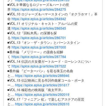
■VOL.9 華麗なるロジャーズ＆ハートの世
界
https://spice.eplus.jp/articles/284275
■VOL.10 ロジャーズ＆ハマースタインの『オクラホマ！』革
命
https://spice.eplus.jp/articles/284942
■VOL.11 オリジナル・キャスト・アルバムの変
遷
https://spice.eplus.jp/articles/286545
■VOL.12『回転木馬』の深層を探
る
https://spice.eplus.jp/articles/286701
■VOL.13『オン・ザ・タウン』とバーンスタイン
考
https://spice.eplus.jp/articles/287000
■番外編 『メリリー～』の楽曲を紐解
く
https://spice.eplus.jp/articles/287784
■VOL.14 伝説の大女優ガートルード・ローレンスについ
て
https://spice.eplus.jp/articles/287522
■番外編 『ピーターパン』を彩る珠玉の名曲
と…
https://spice.eplus.jp/articles/288946
■VOL.15 伝記映画に見る作詞作曲家コール・ポータ
ー…
https://spice.eplus.jp/articles/291617
■VOL.16 極彩色の映画版『南太平洋』
と…
https://spice.eplus.jp/articles/292019
■VOL.17『フィニアン 虹』で楽しむアステアの至芸
と…
https://spice.eplus.jp/articles/292610