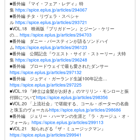
■番外編 『マイ・フェア・レディ』特
集
https://spice.eplus.jp/articles/294067
■番外編 チタ・リヴェラ・スペシャ
ル
https://spice.eplus.jp/articles/293721
■VOL.18 映画版『ブリガドーン』とジーン・ケリー
の…
https://spice.eplus.jp/articles/294703
■番外編 ダニー・バースティンが語るソンドハイ
ム
https://spice.eplus.jp/articles/296123
■番外編 公開記念『ウエスト・サイド・ストーリー』大特
集
https://spice.eplus.jp/articles/296248
■番外編 ブロードウェイで最も愛されたダンサー
https://spice.eplus.jp/articles/297132
■番外編 ジュディ・ガーランド生誕100年記念…
https://spice.eplus.jp/articles/297225
■VOL.19 『紳士は金髪がお好き』のマリリン・モンローと振
付師について
https://spice.eplus.jp/articles/298356
■VOL.20 「上流社会」で堪能する、コール・ポーターの名曲
と珠玉のヴォーカル
https://spice.eplus.jp/articles/298686
■番外編
ジェリー・ハーマンの生涯と『ラ・カージュ・オ・
フォール』
https://spice.eplus.jp/articles/299113
■VOL.21 知られざる『ザ・ミュージックマン』
https://spice.eplus.jp/articles/299941