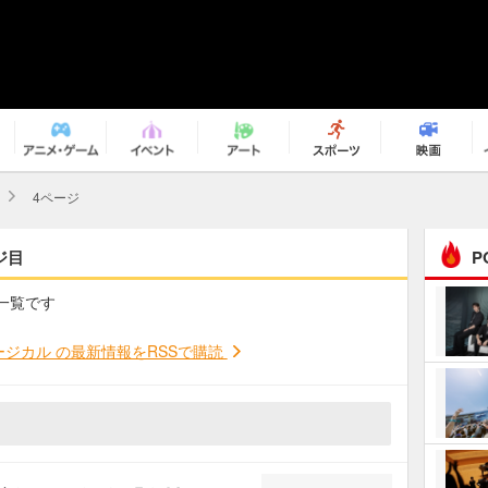
4ページ
ジ目
P
の一覧です
まるで原作の世界から飛
び出してきたよう！ 圧…
ジカル の最新情報をRSSで購読
ｅｐｌｕｓ ｗｅｅｋｅ
ｎｄ ｃｌｕｂ
ＲｅｏＮａ“ピルグリム”