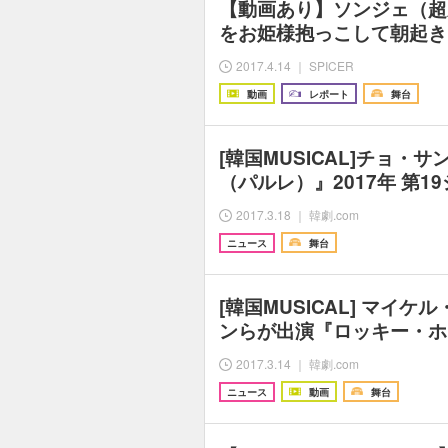
【動画あり】ソンジェ（超
をお姫様抱っこして朝起き
2017.4.14 ｜ SPICER
動画
レポート
舞台
[韓国MUSICAL]チョ・
（パルレ）』2017年 第1
2017.3.18 ｜ 韓劇.com
ニュース
舞台
[韓国MUSICAL] マイ
ンらが出演『ロッキー・ホ
2017.3.14 ｜ 韓劇.com
ニュース
動画
舞台