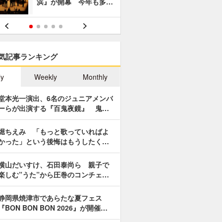
浜』が開幕 今年も多…
あやつり人
気記事ランキング
ly
Weekly
Monthly
堂本光一演出、6名のジュニアメンバ
ーらが出演する『百鬼夜鏡』 鬼…
堀ちえみ 「もっと歌っていればよ
かった」という後悔はもうしたく…
横山だいすけ、石田泰尚ら 親子で
楽しむ”うた”から圧巻のコンチェ…
静岡県焼津市であらたな夏フェス
『BON BON BON 2026』が開催…