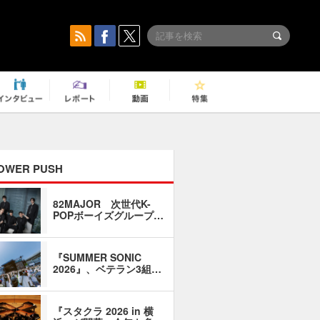
OWER PUSH
82MAJOR 次世代K-
「同窓会に
POPボーイズグループ…
い」――1
『SUMMER SONIC
石井琢磨「
2026』、ベテラン3組…
なるように
『スタクラ 2026 in 横
横内謙介×