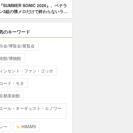
『SUMMER SONIC 2026』、ベテラ
ン3組の懐メロだけで終わらないラ…
気のキーワード
示会/博覧会/展覧会
術館/博物館
ィンセント・ファン・ゴッホ
ロード・モネ
京都美術館
エール・オーギュスト・ルノワー
レー
HIMARI