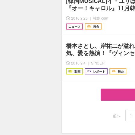
[韓国MUSICAL]イ・ユ
『オー！キャロル』11月
2016.9.25 ｜ 韓劇.com
ニュース
舞台
橋本さとし、岸祐二が溢れ
気、愛を熱演！『ヴィンセ
2016.9.4 ｜ SPICER
動画
レポート
舞台
1
前へ