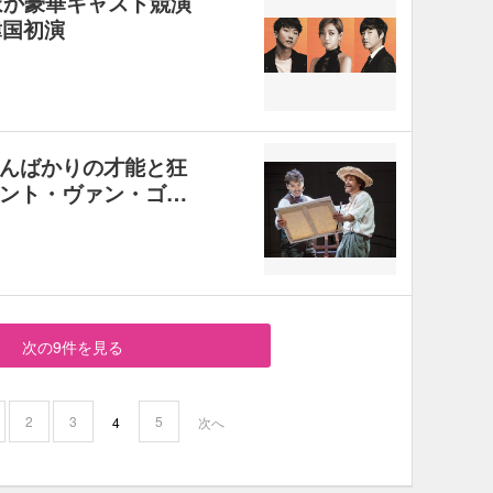
リほか豪華キャスト競演
韓国初演
んばかりの才能と狂
ント・ヴァン・ゴ…
次の9件を見る
2
3
5
4
次へ