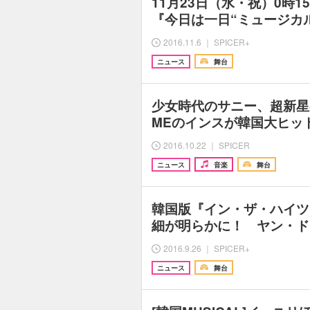
11月23日（水・祝）0時15
『今日は一日“ミュージカ
2016.11.6 ｜ SPICER+
ニュース
舞台
少女時代のサニー、超新星
MEのインスが韓国大ヒッ
2016.10.22 ｜ SPICER
ニュース
音楽
舞台
韓国版『イン・ザ・ハイツ
細が明らかに！ ヤン・ド
2016.9.26 ｜ SPICER+
ニュース
舞台