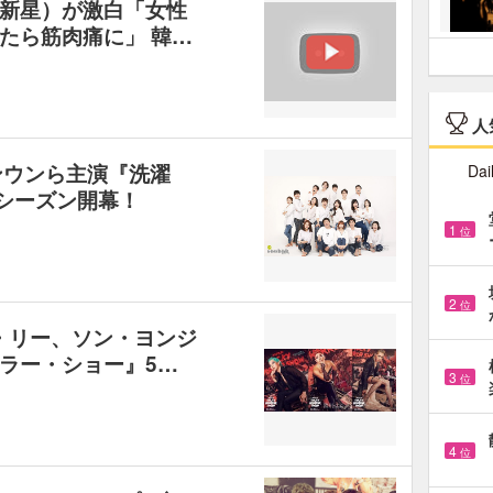
新星）が激白「女性
たら筋肉痛に」 韓…
人
サンウンら主演『洗濯
Dai
9シーズン開幕！
1
位
2
位
ケル・リー、ソン・ヨンジ
ラー・ショー』5…
3
位
4
位