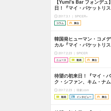
【Yumi's Bar フォンデ
日！『マイ・バケットリス
2017.3.1 ｜ SPICER+
コラム
舞台
韓国発ヒューマン・コメデ
カル『マイ・バケットリス
2017.2.23 ｜ SPICER
ニュース
動画
舞台
待望の初来日！『マイ・バ
ク・シファン、キム・ナム
2017.2.23 ｜ 韓劇.com
動画
インタビュー
舞台