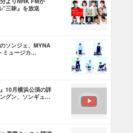
分よりNHK FMが
ル”三昧』を放送
のソンジェ、MYNA
トミュージカ…
』10月横浜公演の詳
ングン、ソンギュ…