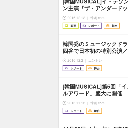
[韓国MUSICAL]イ・テ
ン主演『ザ・アンダードッ
2016.12.12 ｜ 韓劇.com
動画
レポート
舞台
韓国発のミュージックドラ
四谷で日本初の特別公演／
2016.12.2 ｜ エントレ
レポート
舞台
[韓国MUSICAL]第5回
ルアワード」盛大に開催
2016.11.12 ｜ 韓劇.com
レポート
舞台