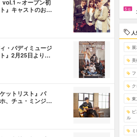
ュ】vol.1～オープン初
ト』キャストのお…
5
位
人
ィ・バディミュージ
展
ト』2月25日より…
美
フ
ク
ケットリスト』パ
東
ホ、チュ・ミンジ…
ピ
ル
ミ